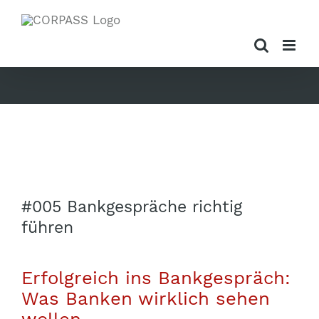
Zum
Inhalt
springen
Zeige
#005 Bankgespräche richtig
grösseres
führen
Bild
Erfolgreich ins Bankgespräch:
Was Banken wirklich sehen
wollen