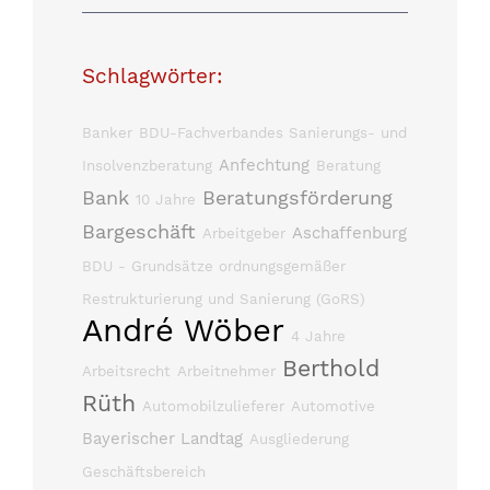
Schlagwörter:
Banker
BDU-Fachverbandes Sanierungs- und
Anfechtung
Insolvenzberatung
Beratung
Bank
Beratungsförderung
10 Jahre
Bargeschäft
Aschaffenburg
Arbeitgeber
BDU - Grundsätze ordnungsgemäßer
Restrukturierung und Sanierung (GoRS)
André Wöber
4 Jahre
Berthold
Arbeitsrecht
Arbeitnehmer
Rüth
Automobilzulieferer
Automotive
Bayerischer Landtag
Ausgliederung
Geschäftsbereich