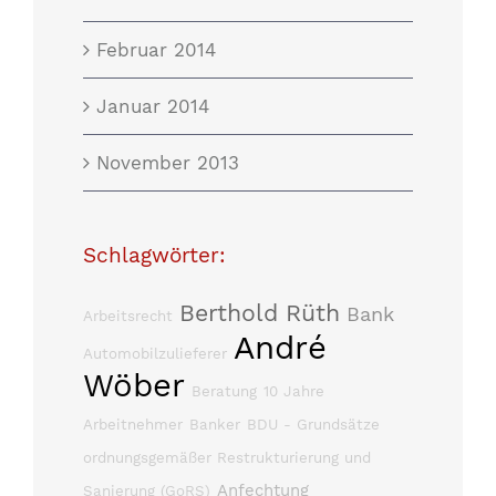
Februar 2014
Januar 2014
November 2013
Schlagwörter:
Berthold Rüth
Bank
Arbeitsrecht
André
Automobilzulieferer
Wöber
Beratung
10 Jahre
Arbeitnehmer
Banker
BDU - Grundsätze
ordnungsgemäßer Restrukturierung und
Anfechtung
Sanierung (GoRS)