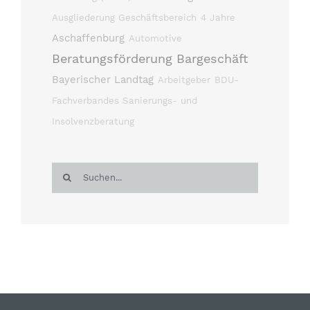
Ausgliederung Geschäftsbereich
4 Jahre
Aschaffenburg
Automotive
Beratungsförderung
Bargeschäft
Bayerischer Landtag
Arbeitgeber
BDU-
Fachverbandes Sanierungs- und
Insolvenzberatung
Suche
nach: