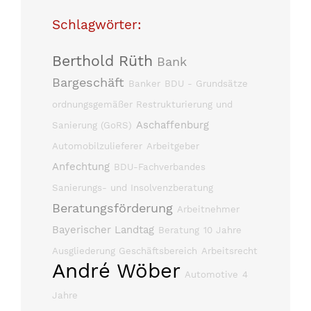
Schlagwörter:
Berthold Rüth
Bank
Bargeschäft
Banker
BDU - Grundsätze
ordnungsgemäßer Restrukturierung und
Aschaffenburg
Sanierung (GoRS)
Automobilzulieferer
Arbeitgeber
Anfechtung
BDU-Fachverbandes
Sanierungs- und Insolvenzberatung
Beratungsförderung
Arbeitnehmer
Bayerischer Landtag
Beratung
10 Jahre
Ausgliederung Geschäftsbereich
Arbeitsrecht
André Wöber
Automotive
4
Jahre