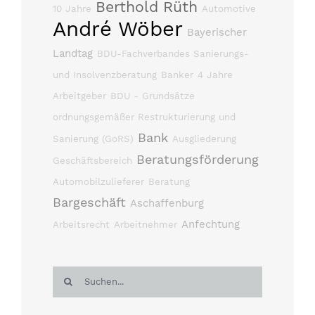
Berthold Rüth
10 Jahre
Automotive
André Wöber
Bayerischer
Landtag
BDU-Fachverbandes Sanierungs-
und Insolvenzberatung
Banker
4 Jahre
Arbeitgeber
BDU - Grundsätze
ordnungsgemäßer Restrukturierung und
Bank
Sanierung (GoRS)
Ausgliederung
Beratungsförderung
Geschäftsbereich
Automobilzulieferer
Beratung
Bargeschäft
Aschaffenburg
Anfechtung
Arbeitsrecht
Arbeitnehmer
Suche
nach: