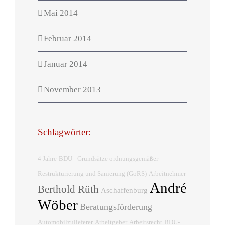
Mai 2014
Februar 2014
Januar 2014
November 2013
Schlagwörter:
4 Jahre
BDU - Grundsätze ordnungsgemäßer
Restrukturierung und Sanierung (GoRS)
Arbeitnehmer
André
Berthold Rüth
Aschaffenburg
Wöber
Beratungsförderung
Automobilzulieferer
Arbeitgeber
Arbeitsrecht
BDU-