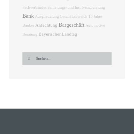
Fachverbandes Sanierungs- und Insolvenzberatung
Bank
Ausgliederung Geschäftsbereich
10 Jahre
Bargeschäft
Anfechtung
Banker
Automotive
Bayerischer Landtag
Beratung
Suche
nach: