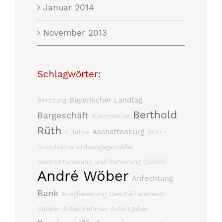
Januar 2014
November 2013
Schlagwörter:
Bayerischer Landtag
Beratung
Berthold
Bargeschäft
Automotive
Rüth
Aschaffenburg
4 Jahre
BDU -
Grundsätze ordnungsgemäßer
Restrukturierung und Sanierung (GoRS)
André Wöber
Anfechtung
Bank
Ausgliederung Geschäftsbereich
Banker
Arbeitnehmer
Arbeitgeber