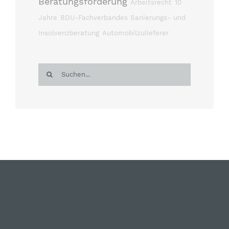
Beratungsförderung
Arbeitsrecht
10
Jahre
BDU-Fachverbandes Sanierungs- und
Insolvenzberatung
Automobilzulieferer
Suche
nach: