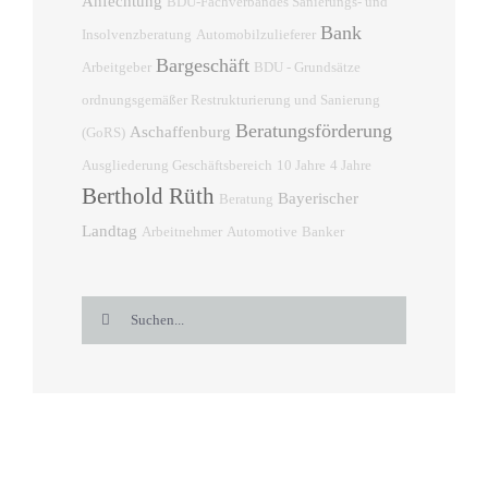
Anfechtung
BDU-Fachverbandes Sanierungs- und
Bank
Insolvenzberatung
Automobilzulieferer
Bargeschäft
Arbeitgeber
BDU - Grundsätze
ordnungsgemäßer Restrukturierung und Sanierung
Beratungsförderung
Aschaffenburg
(GoRS)
Ausgliederung Geschäftsbereich
10 Jahre
4 Jahre
Berthold Rüth
Bayerischer
Beratung
Landtag
Arbeitnehmer
Automotive
Banker
Suche
nach: