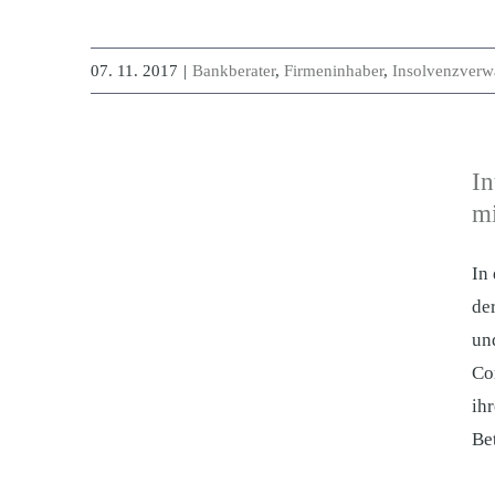
07. 11. 2017
|
Bankberater
,
Firmeninhaber
,
Insolvenzverwa
In
m
In
de
un
Co
ih
Be