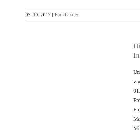
03. 10. 2017
|
Bankberater
Di
In
Um
vo
01
Pr
Fr
Ma
Mi