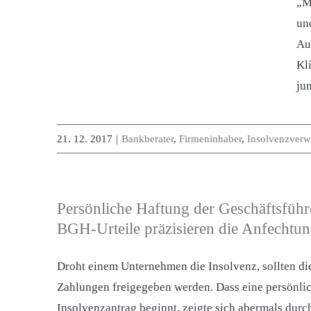
„M
un
Au
Kl
ju
21. 12. 2017
|
Bankberater
,
Firmeninhaber
,
Insolvenzverwa
Persönliche Haftung der Geschäftsfüh
BGH-Urteile präzisieren die Anfechtu
Droht einem Unternehmen die Insolvenz, sollten di
Zahlungen freigegeben werden. Dass eine persönlic
Insolvenzantrag beginnt, zeigte sich abermals dur