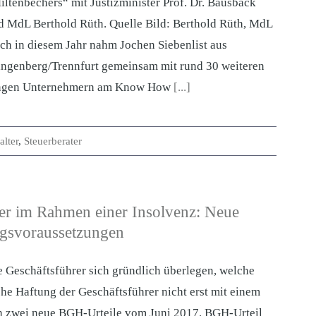
iltenbechers“ mit Justizminister Prof. Dr. Bausback
d MdL Berthold Rüth. Quelle Bild: Berthold Rüth, MdL
ch in diesem Jahr nahm Jochen Siebenlist aus
ingenberg/Trennfurt gemeinsam mit rund 30 weiteren
ngen Unternehmern am Know How
[...]
lter
,
Steuerberater
rer im Rahmen einer Insolvenz: Neue
ngsvoraussetzungen
e Geschäftsführer sich gründlich überlegen, welche
he Haftung der Geschäftsführer nicht erst mit einem
ch zwei neue BGH-Urteile vom Juni 2017. BGH-Urteil