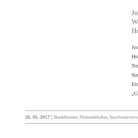
Jo
Wi
H
Jo
Ho
Tr
Si
Ei
„C
26. 05. 2017
|
Bankberater
,
Firmeninhaber
,
Insolvenzverwa