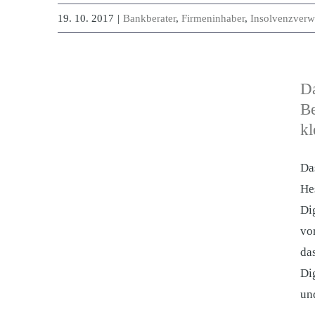
19. 10. 2017
|
Bankberater
,
Firmeninhaber
,
Insolvenzverwa
Da
Be
kl
Da
He
Di
vo
da
Di
un