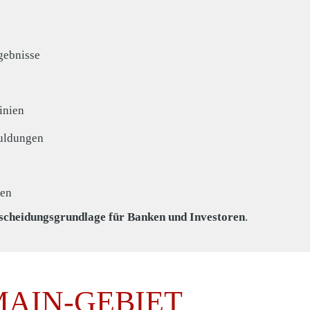
gebnisse
inien
uldungen
ken
tscheidungsgrundlage für Banken und Investoren
.
MAIN-GEBIET