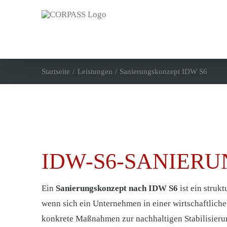
Zum
Inhalt
springen
Startseite
Leistungen
Sanierungskonzept IDW S6
IDW-S6-SANIER
Ein
Sanierungskonzept nach IDW S6
ist ein struk
wenn sich ein Unternehmen in einer wirtschaftliche
konkrete Maßnahmen zur nachhaltigen Stabilisier