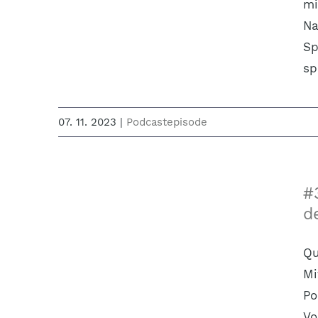
mi
Na
Sp
sp
07. 11. 2023
|
Podcastepisode
#
d
Qu
Mi
Po
Vo