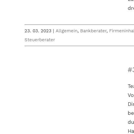
dr
23. 03. 2023
|
Allgemein
,
Bankberater
,
Firmeninha
Steuerberater
#
Te
Vo
Di
be
du
Ha