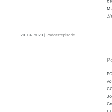
be
Me
„V
20. 04. 2023
|
Podcastepisode
P
PO
vo
CO
Jo
Gm
La