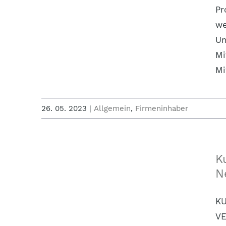
Pr
we
Un
Mi
Mi
26. 05. 2023
|
Allgemein
,
Firmeninhaber
K
N
K
VE