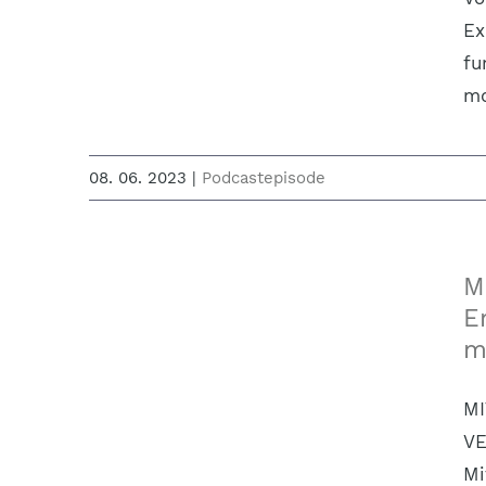
Ex
fu
mo
08. 06. 2023
|
Podcastepisode
M
E
m
MI
VE
Mi