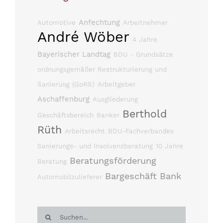
Anfechtung
Automotive
Arbeitnehmer
André Wöber
4 Jahre
Bayerischer Landtag
BDU - Grundsätze
ordnungsgemäßer Restrukturierung und
Sanierung (GoRS)
Arbeitgeber
Aschaffenburg
Ausgliederung
Berthold
Geschäftsbereich
Banker
Rüth
Arbeitsrecht
BDU-Fachverbandes
Sanierungs- und Insolvenzberatung
10 Jahre
Beratungsförderung
Beratung
Bargeschäft
Bank
Automobilzulieferer
Suche