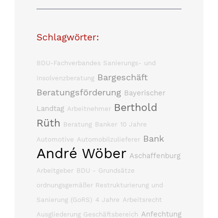
Schlagwörter:
BDU-Fachverbandes Sanierungs- und
Bargeschäft
Insolvenzberatung
Beratungsförderung
Bayerischer
Berthold
Landtag
Arbeitnehmer
Rüth
Beratung
Banker
10 Jahre
Bank
Automotive
Automobilzulieferer
André Wöber
Aschaffenburg
Arbeitgeber
BDU - Grundsätze
ordnungsgemäßer Restrukturierung und
Sanierung (GoRS)
4 Jahre
Arbeitsrecht
Anfechtung
Ausgliederung Geschäftsbereich