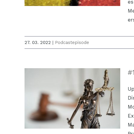
es
Me
er
27. 03. 2022
|
Podcastepisode
#
Up
Di
Mo
Ex
Ma
Pr