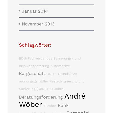
Januar 2014
November 2013
Schlagwörter:
BDU-Fachverbandes Sanierungs- und
Insolvenzberatung
Automotive
Bargeschäft
BDU - Grundsätze
ordnungsgemäßer Restrukturierung und
Sanierung (GoRS)
10 Jahre
André
Beratungsförderung
Wöber
Bank
4 Jahre