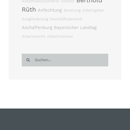
Berthold
Automobilzulieferer
Banker
Rüth
Anfechtung
Beratung
Arbeitgeber
Ausgliederung Geschäftsbereich
Aschaffenburg
Bayerischer Landtag
Arbeitsrecht
Arbeitnehmer
Suche
nach: